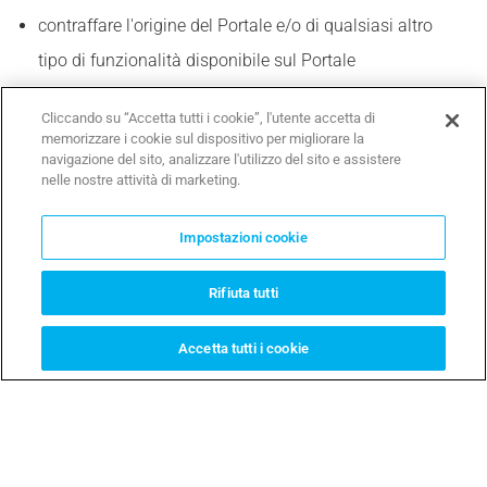
contraffare l'origine del Portale e/o di qualsiasi altro
tipo di funzionalità disponibile sul Portale
revisionare, alterare, modificare, adattare, creare opere
Cliccando su “Accetta tutti i cookie”, l'utente accetta di
memorizzare i cookie sul dispositivo per migliorare la
derivate, tradurre, decompilare, disassemblare,
navigazione del sito, analizzare l'utilizzo del sito e assistere
nelle nostre attività di marketing.
effettuare il reverse engineering del Portale
Impostazioni cookie
distruggere e/o limitare il funzionamento del Portale, dei
software, degli hardware e/o degli impianti di
Rifiuta tutti
telecomunicazioni di Came e/o terzi
Accetta tutti i cookie
raccogliere e/o immagazzinare dati personali degli altri
Utenti
2.4 In caso di violazione del paragrafo che precede e/o di