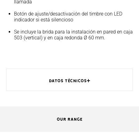
llamada
Botón de ajuste/desactivación del timbre con LED
indicador si está silencioso
Se incluye la brida para la instalación en pared en caja
503 (vertical) y en caja redonda Ø 60 mm.
DATOS TÉCNICOS
OUR RANGE
MODELOS
PEC IP WH
PEC IP BK
Medidas (mm)
110 x 170 x 31
110 x 170 x 31