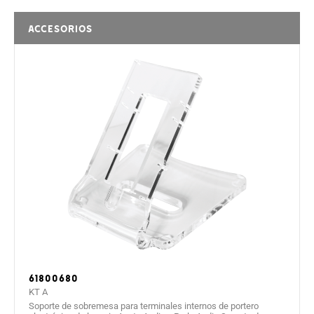
Clase 2 (<6,5W) -
Clase 2 (<6,5W) -
Alimentación PoE
No aislado
No aislado
Accesorios
Temperatura de
+5 ÷ +40
+5 ÷ +40
funcionamiento (°C)
Grado de protección
30
30
(IP)
Color
Blanco
Negro
61800680
KT A
Soporte de sobremesa para terminales internos de portero