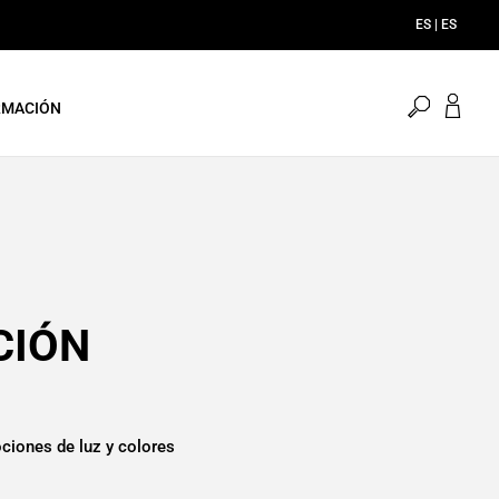
ES | ES
menu.sea
RMACIÓN
CIÓN
iones de luz y colores