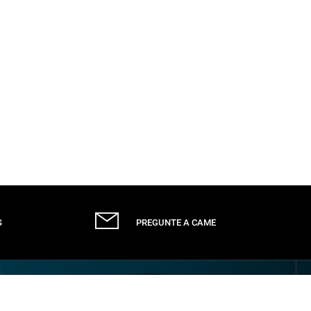
S
PREGUNTE A CAME
ión