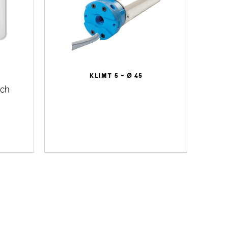
KLIMT 5 - Ø 45
uch
¿
fl
la