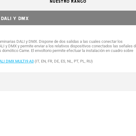
NUESTRO RANGO
DALI Y DMX
luminarias DALI y DMX. Dispone de dos salidas a las cuales conectar los
I y DMX y permite enviar a los relativos dispositivos conectados las señales 
s domótico Came. El envoltorio permite efectuar la instalación en cuadro sobre
ALI DMX MULTI9 A3
(IT, EN, FR, DE, ES, NL, PT, PL, RU)